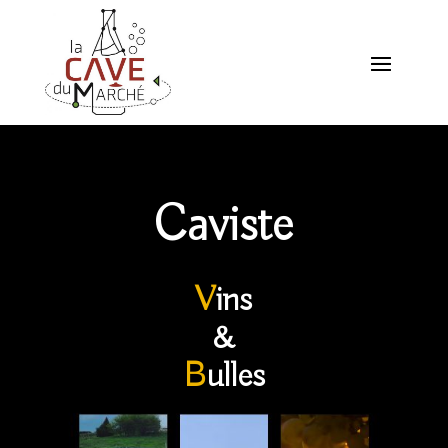
Caviste
V
ins
&
B
ulles