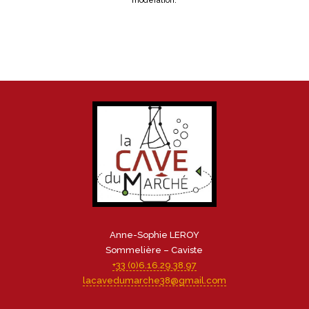
modération.
Anne-Sophie LEROY
Sommelière – Caviste
+33 (0)6.16.29.38.97
lacavedumarche38@gmail.com