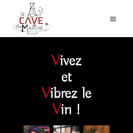
V
ivez
et
V
ibrez le
V
in !